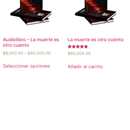
Audiolibro – La muerte es
La muerte es otro cuento
otro cuento
Valorado en
$
8,000.00
–
$
40,000.00
$
60,000.00
5.00
de 5
Seleccionar opciones
Añadir al carrito